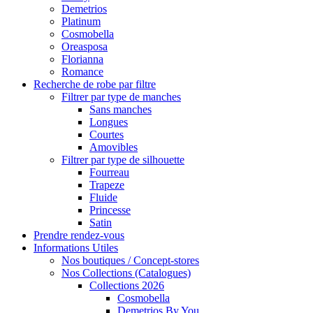
Demetrios
Platinum
Cosmobella
Oreasposa
Florianna
Romance
Recherche de robe par filtre
Filtrer par type de manches
Sans manches
Longues
Courtes
Amovibles
Filtrer par type de silhouette
Fourreau
Trapeze
Fluide
Princesse
Satin
Prendre rendez-vous
Informations Utiles
Nos boutiques / Concept-stores
Nos Collections (Catalogues)
Collections 2026
Cosmobella
Demetrios By You