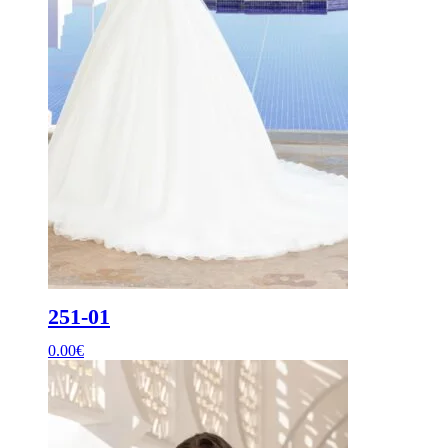
251-01
0.00
€