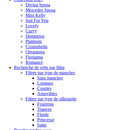
Divina Sposa
Mercedes Sposa
Miss Kelly
Just For You
Lovely
Curvy
Demetrios
Platinum
Cosmobella
Oreasposa
Florianna
Romance
Recherche de robe par filtre
Filtrer par type de manches
Sans manches
Longues
Courtes
Amovibles
Filtrer par type de silhouette
Fourreau
Trapeze
Fluide
Princesse
Satin