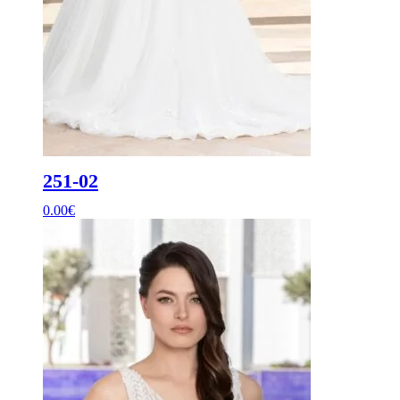
251-02
0.00
€