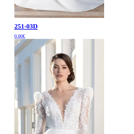
251-03D
0.00
€