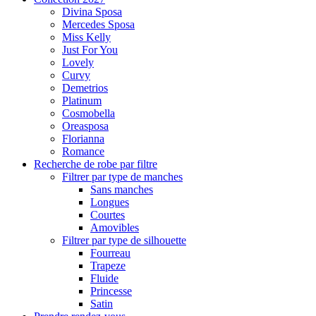
Divina Sposa
Mercedes Sposa
Miss Kelly
Just For You
Lovely
Curvy
Demetrios
Platinum
Cosmobella
Oreasposa
Florianna
Romance
Recherche de robe par filtre
Filtrer par type de manches
Sans manches
Longues
Courtes
Amovibles
Filtrer par type de silhouette
Fourreau
Trapeze
Fluide
Princesse
Satin