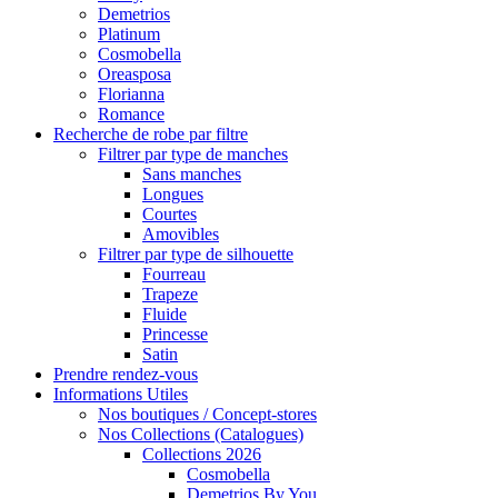
Demetrios
Platinum
Cosmobella
Oreasposa
Florianna
Romance
Recherche de robe par filtre
Filtrer par type de manches
Sans manches
Longues
Courtes
Amovibles
Filtrer par type de silhouette
Fourreau
Trapeze
Fluide
Princesse
Satin
Prendre rendez-vous
Informations Utiles
Nos boutiques / Concept-stores
Nos Collections (Catalogues)
Collections 2026
Cosmobella
Demetrios By You