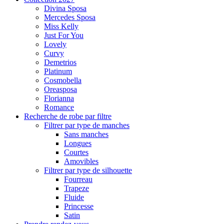
Divina Sposa
Mercedes Sposa
Miss Kelly
Just For You
Lovely
Curvy
Demetrios
Platinum
Cosmobella
Oreasposa
Florianna
Romance
Recherche de robe par filtre
Filtrer par type de manches
Sans manches
Longues
Courtes
Amovibles
Filtrer par type de silhouette
Fourreau
Trapeze
Fluide
Princesse
Satin