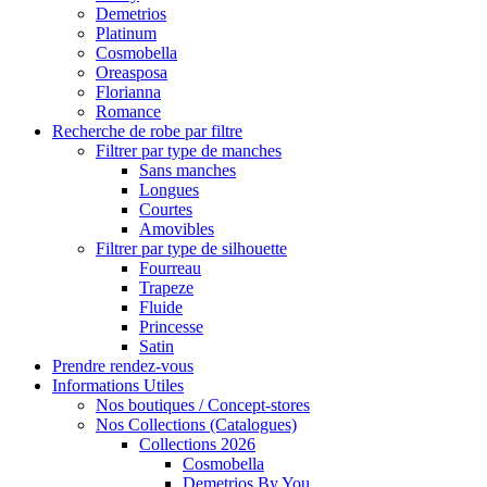
Demetrios
Platinum
Cosmobella
Oreasposa
Florianna
Romance
Recherche de robe par filtre
Filtrer par type de manches
Sans manches
Longues
Courtes
Amovibles
Filtrer par type de silhouette
Fourreau
Trapeze
Fluide
Princesse
Satin
Prendre rendez-vous
Informations Utiles
Nos boutiques / Concept-stores
Nos Collections (Catalogues)
Collections 2026
Cosmobella
Demetrios By You