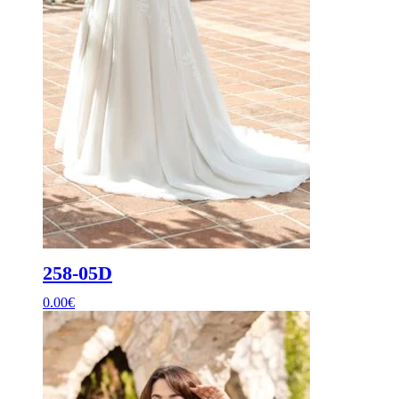
258-05D
0.00
€