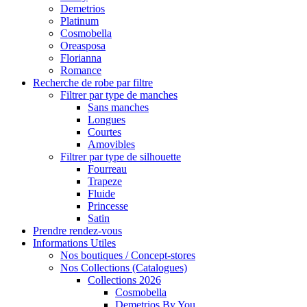
Demetrios
Platinum
Cosmobella
Oreasposa
Florianna
Romance
Recherche de robe par filtre
Filtrer par type de manches
Sans manches
Longues
Courtes
Amovibles
Filtrer par type de silhouette
Fourreau
Trapeze
Fluide
Princesse
Satin
Prendre rendez-vous
Informations Utiles
Nos boutiques / Concept-stores
Nos Collections (Catalogues)
Collections 2026
Cosmobella
Demetrios By You