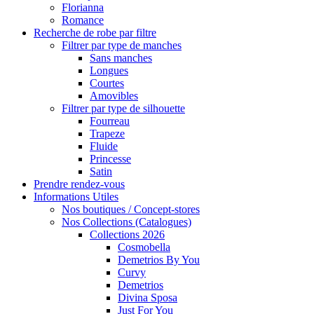
Florianna
Romance
Recherche de robe par filtre
Filtrer par type de manches
Sans manches
Longues
Courtes
Amovibles
Filtrer par type de silhouette
Fourreau
Trapeze
Fluide
Princesse
Satin
Prendre rendez-vous
Informations Utiles
Nos boutiques / Concept-stores
Nos Collections (Catalogues)
Collections 2026
Cosmobella
Demetrios By You
Curvy
Demetrios
Divina Sposa
Just For You