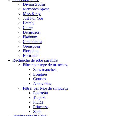
Divina Sposa
Mercedes Sposa
Miss Kelly
Just For You
Lovely
Curvy
Demetrios
Platinum
Cosmobella
Oreasposa
Florianna
Romance
Recherche de robe par filtre
Filtrer par type de manches
Sans manches
Longues
Courtes
Amovibles
Filtrer par type de silhouette
Fourreau
Trapeze
Fluide
Princesse
Satin