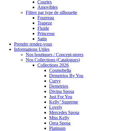
Courtes
Amovibles
Filtrer par type de silhouette
Fourreau
Trapeze
Fluide
Princesse
Satin
Prendre rendez-vous
Informations Utiles
Nos boutiques / Concept-stores
Nos Collections (Catalogues)
Collections 2026
Cosmobella
Demetrios By You
Curvy
Demetrios
Divina Sposa
Just For You
Kelly’ Supreme
Lovely
Mercedes Sposa
Miss Kelly
Orea Sposa
Platinum