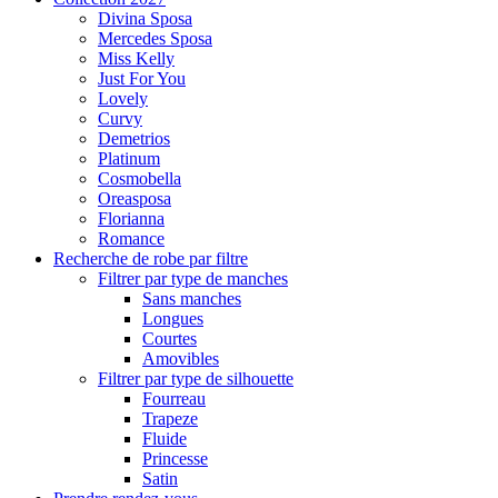
Divina Sposa
Mercedes Sposa
Miss Kelly
Just For You
Lovely
Curvy
Demetrios
Platinum
Cosmobella
Oreasposa
Florianna
Romance
Recherche de robe par filtre
Filtrer par type de manches
Sans manches
Longues
Courtes
Amovibles
Filtrer par type de silhouette
Fourreau
Trapeze
Fluide
Princesse
Satin