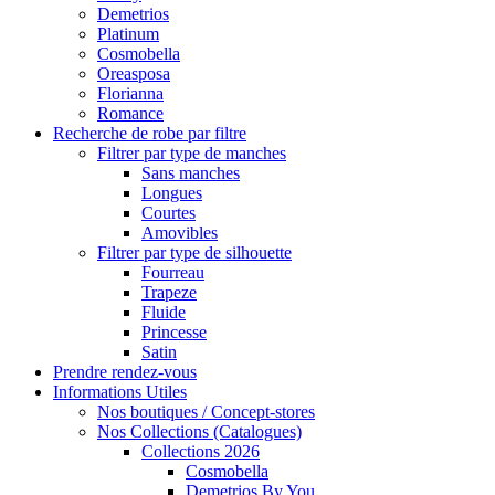
Demetrios
Platinum
Cosmobella
Oreasposa
Florianna
Romance
Recherche de robe par filtre
Filtrer par type de manches
Sans manches
Longues
Courtes
Amovibles
Filtrer par type de silhouette
Fourreau
Trapeze
Fluide
Princesse
Satin
Prendre rendez-vous
Informations Utiles
Nos boutiques / Concept-stores
Nos Collections (Catalogues)
Collections 2026
Cosmobella
Demetrios By You