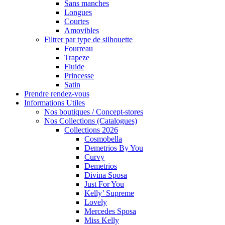
Sans manches
Longues
Courtes
Amovibles
Filtrer par type de silhouette
Fourreau
Trapeze
Fluide
Princesse
Satin
Prendre rendez-vous
Informations Utiles
Nos boutiques / Concept-stores
Nos Collections (Catalogues)
Collections 2026
Cosmobella
Demetrios By You
Curvy
Demetrios
Divina Sposa
Just For You
Kelly’ Supreme
Lovely
Mercedes Sposa
Miss Kelly